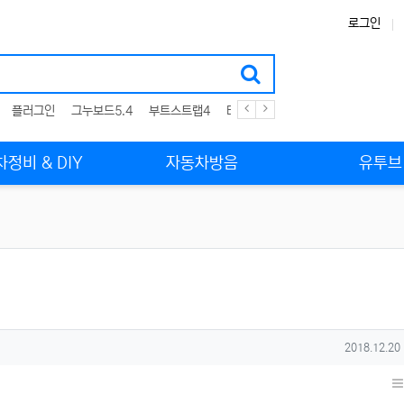
로그인
플러그인
그누보드5.4
부트스트랩4
테마
스킨
위젯
애드온
정비 & DIY
자동차방음
유투브
작성일
2018.12.20