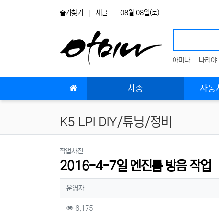
상단 네비
즐겨찾기
새글
08월 08일(토)
아미나
나리야
메인 메뉴
차종
자동차
K5 LPI DIY/튜닝/정비
분류
작업사진
2016-4-7일 엔진룸 방음 작업
작성자 정보
작성
운영자
컨텐츠 정보
조회
6,175