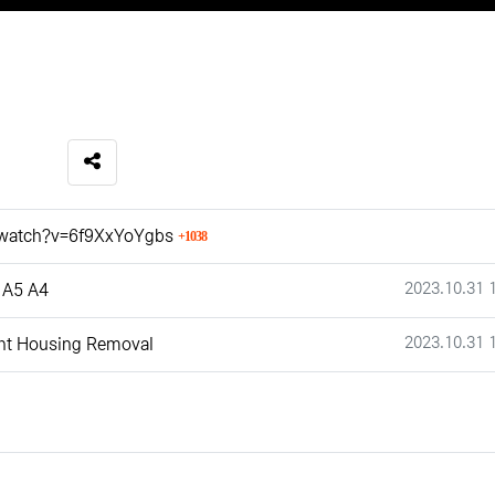
SNS 공유
회 연결
/watch?v=6f9XxYoYgbs
1038
작성일
2023.10.31 
 A5 A4
작성일
2023.10.31 
ht Housing Removal