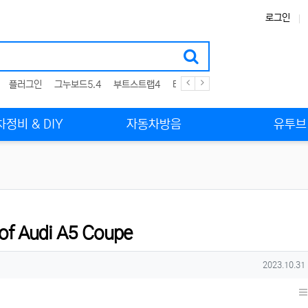
로그인
플러그인
그누보드5.4
부트스트랩4
테마
스킨
위젯
애드온
정비 & DIY
자동차방음
유투브
 of Audi A5 Coupe
작성일
2023.10.31