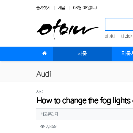
상단 네비
즐겨찾기
새글
08월 08일(토)
아미나
나리야
메인 메뉴
차종
자동차
Audi
분류
자료
How to change the fog lights
작성자 정보
작성
최고관리자
컨텐츠 정보
조회
2,859