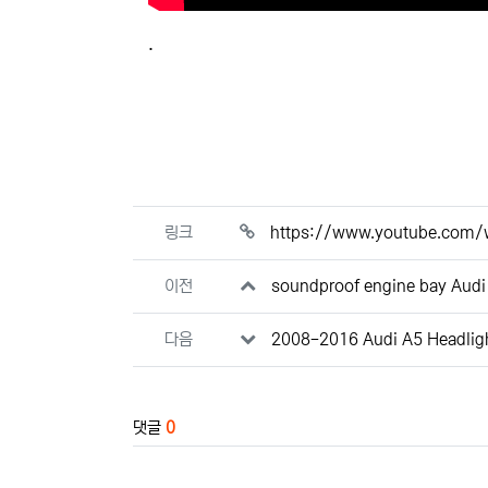
.
관련자료
링크
https://www.youtube.com
이전
soundproof engine bay Audi
다음
2008-2016 Audi A5 Headlig
댓글
0