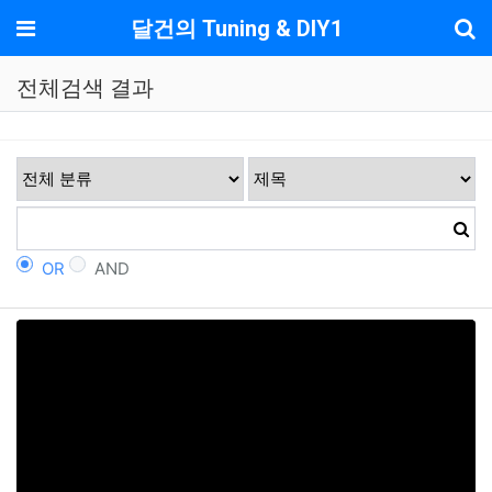
기
메뉴
달건의 Tuning & DIY1
전체검색 결과
OR
AND