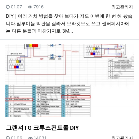
등록일
조회
등록자
01.07
7916
최고관리자
DIY
여러 거치 방법을 찾아 보다가 저도 이번에 한 번 해 봤습
니다.알루미늄 박판을 잘라서 브라켓으로 쓰고 센터페시아에
는 다른 분들과 마찬가지로 3M…
그랜져TG 크루즈컨트롤 DIY
등록일
조회
등록자
01.06
14031
최고관리자