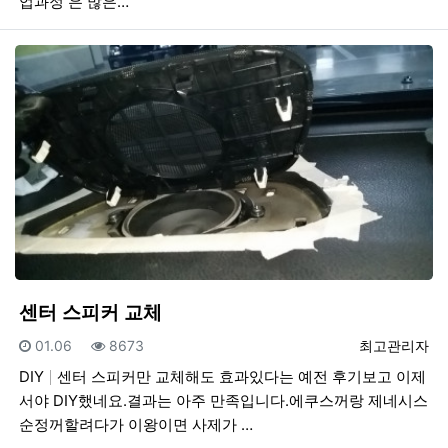
업과정 은 많은…
센터 스피커 교체
등록일
조회
등록자
01.06
8673
최고관리자
DIY
센터 스피커만 교체해도 효과있다는 예전 후기보고 이제
서야 DIY했네요.결과는 아주 만족입니다.에쿠스꺼랑 제네시스
순정꺼할려다가 이왕이면 사제가 …