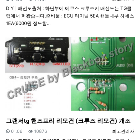
DIY
배선도출처 : 하단부에 에쿠스 크루즈키 배선도는 TG클
럽에서 퍼왔습니다.준비물 : ECU 터미널 5EA 핸들내부 하네스
1EA(6000원 정도합…
그랜저tg 핸즈프리 리모컨 (크루즈 리모컨) 개조
등록일
조회
등록자
01.06
10876
최고관리자