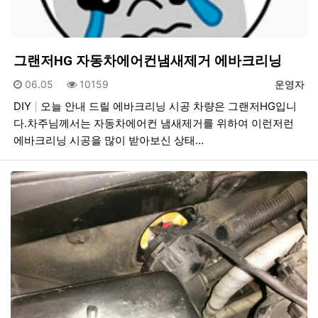
그랜저HG 자동차에어컨냄새제거 에바크리닝
등록일
조회
등록자
06.05
10159
운영자
DIY
오늘 안내 드릴 에바크리닝 시공 차량은 그랜저HG입니
다.차주님께서는 자동차에어컨 냄새제거를 위하여 이런저런
에바크리닝 시공을 많이 받아보신 상태…