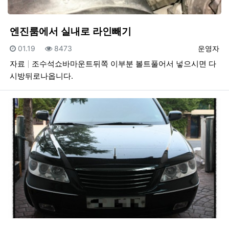
엔진룸에서 실내로 라인빼기
등록일
조회
등록자
01.19
8473
운영자
자료
조수석쇼바마운트뒤쪽 이부분 볼트풀어서 넣으시면 다
시방뒤로나옵니다.