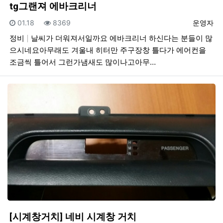
tg그랜져 에바크리너
등록일
조회
등록자
01.18
8369
운영자
정비
날씨가 더워져서일까요 에바크리너 하신다는 분들이 많
으시네요아무래도 겨울내 히터만 주구장창 틀다가 에어컨을
조금씩 틀어서 그런가냄새도 많이나고아무…
[시계창거치] 네비 시계창 거치