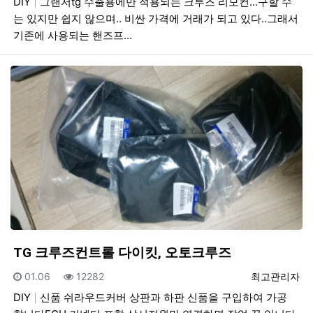
DIY
그랜저tg 수출용에만 적용되는 크루즈 리모컨...구할 수
는 있지만 쉽지 않으며.. 비싼 가격에 거래가 되고 있다..그래서
기존에 사용되는 핸즈프…
TG 크루즈컨트롤 다이킷, 오토크루즈
등록일
조회
등록자
01.06
12282
최고관리자
DIY
신품 쉬라우드커버 상판과 하판 신품을 구입하여 가공