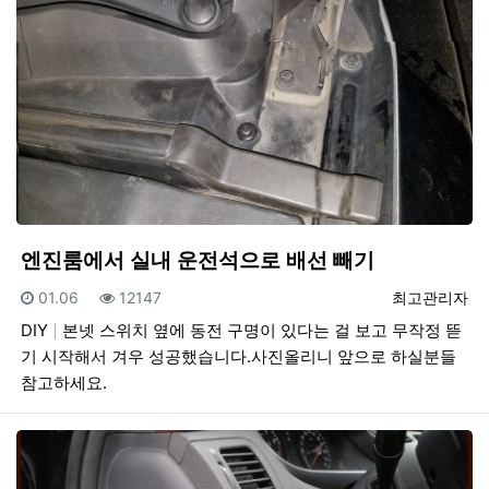
엔진룸에서 실내 운전석으로 배선 빼기
등록일
조회
등록자
01.06
12147
최고관리자
DIY
본넷 스위치 옆에 동전 구명이 있다는 걸 보고 무작정 뜯
기 시작해서 겨우 성공했습니다.사진올리니 앞으로 하실분들
참고하세요.