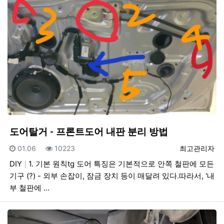
도어탈거 - 프론트도어 내판 분리 방법
등록일
조회
등록자
01.06
10223
최고관리자
DIY
1. 기본 원칙tg 도어 특징은 기본적으로 안쪽 철판에 모든
기구 (?) - 외부 손잡이, 잠금 장치 등이 매달려 있다.따라서, '내
부 철판에 …