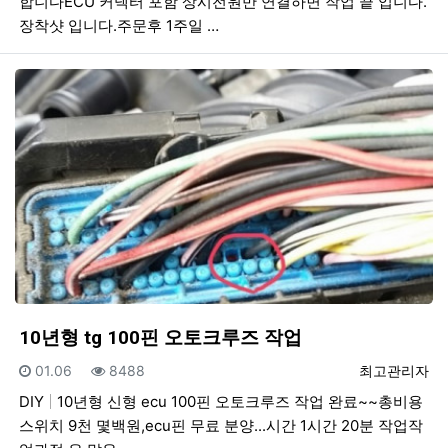
합니다 ECU 커넥터 포함 상시전원만 연결하면 작업 끝 입니다.
장착샷 입니다.주문후 1주일 …
10년형 tg 100핀 오토크루즈 작업
등록일
조회
등록자
01.06
8488
최고관리자
DIY
10년형 신형 ecu 100핀 오토크루즈 작업 완료~~총비용
스위치 9천 몇백원,ecu핀 무료 분양...시간 1시간 20분 작업작