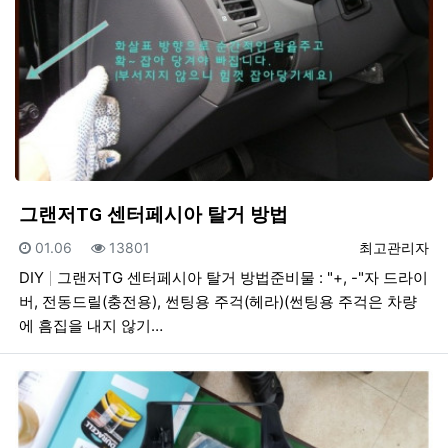
그랜저TG 센터페시아 탈거 방법
등록일
조회
등록자
01.06
13801
최고관리자
DIY
그랜저TG 센터페시아 탈거 방법준비물 : "+, -"자 드라이
버, 전동드릴(충전용), 썬팅용 주걱(헤라)(썬팅용 주걱은 차량
에 흠집을 내지 않기…