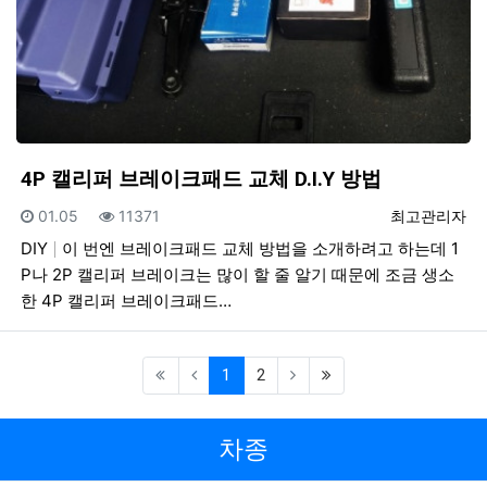
4P 캘리퍼 브레이크패드 교체 D.I.Y 방법
등록일
조회
등록자
01.05
11371
최고관리자
DIY
이 번엔 브레이크패드 교체 방법을 소개하려고 하는데 1
P나 2P 캘리퍼 브레이크는 많이 할 줄 알기 때문에 조금 생소
한 4P 캘리퍼 브레이크패드…
(current)
(last)
1
2
차종