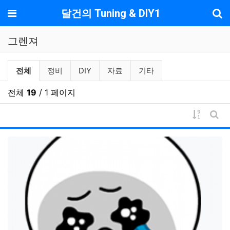
기
메뉴
달건의 Tuning & DIY1
그렌져
그렌져 분류 목록
전체
정비
DIY
자료
기타
전체
19
/ 1 페이지
게시물 
게시