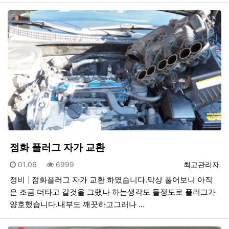
점화 플러그 자가 교환
등록일
조회
등록자
01.06
6999
최고관리자
정비
점화플러그 자가 교환 하였습니다.막상 풀어보니 아직
은 조금 더타고 갈것을 그랬나 하는생각도 들정도로 플러그가
양호했습니다.내부도 깨끗하고그러나 …