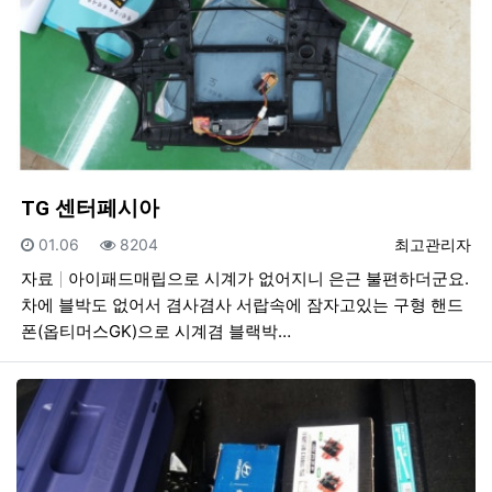
TG 센터페시아
등록일
조회
등록자
01.06
8204
최고관리자
자료
아이패드매립으로 시계가 없어지니 은근 불편하더군요.
차에 블박도 없어서 겸사겸사 서랍속에 잠자고있는 구형 핸드
폰(옵티머스GK)으로 시계겸 블랙박…