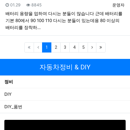
등록일
조회
등록자
01.29
8845
운영자
배터리 용량을 업하여 다시는 분들이 많습니다 근데 배터리를
기본 80에서 90 100 110 다시는 분들이 있는데용 80 이상의
배터리를 장착하…
(current)
(next)
(last)
1
2
3
4
5
자동차정비 & DIY
정비
DIY
DIY_품번