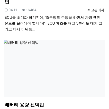
법
등록일
조회
등록자
04.11
16464
최고관리자
ECU를 초기화 하기전에, 15분정도 주행을 하면서 차량 엔진
온도를 올려놔야 합니다!1. ECU 휴즈를 빼고 5분정도 대기 그
리고 다시 끼워줍…
배터리 용량 선택법