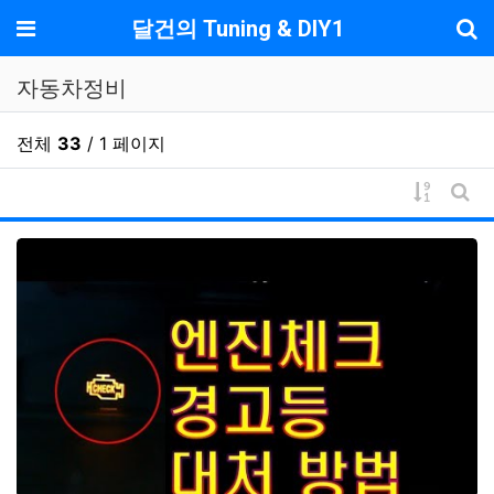
기
메뉴
달건의 Tuning & DIY1
자동차정비
전체
33
/ 1 페이지
게시물 
게시