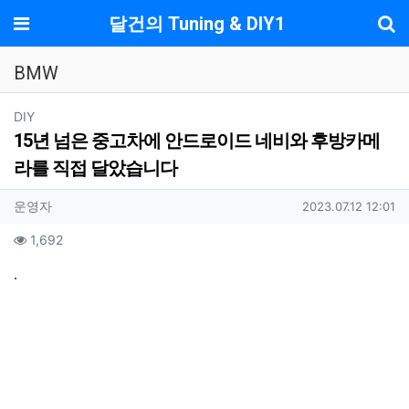
기
메뉴
달건의 Tuning & DIY1
BMW
분류
DIY
15년 넘은 중고차에 안드로이드 네비와 후방카메
라를 직접 달았습니다
작성자 정보
작성
작성일
운영자
2023.07.12 12:01
컨텐츠 정보
조회
1,692
본문
.