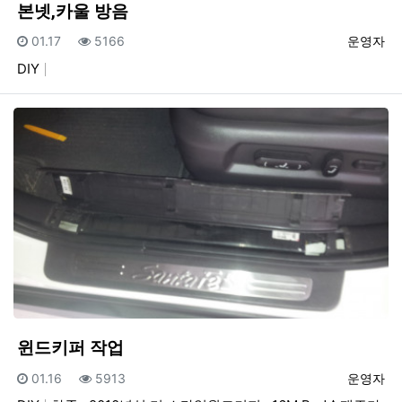
본넷,카울 방음
등록일
조회
등록자
01.17
5166
운영자
DIY
윈드키퍼 작업
등록일
조회
등록자
01.16
5913
운영자