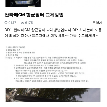
싼타페CM 항균필터 교체방법
등록일
조회
등록자
01.17
6175
운영자
DIY
싼타페CM 항균필터 교체방법입니다.DIY 하시는데 도움
이 되실꺼 같아서블로그에서 퍼왔네요~~다들 수고하세요~