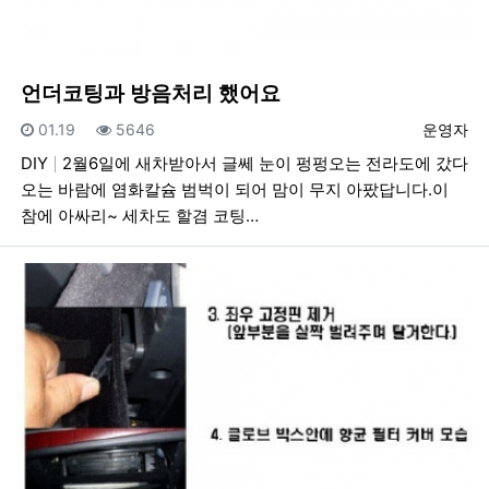
언더코팅과 방음처리 했어요
등록일
조회
등록자
01.19
5646
운영자
DIY
2월6일에 새차받아서 글쎄 눈이 펑펑오는 전라도에 갔다
오는 바람에 염화칼슘 범벅이 되어 맘이 무지 아팠답니다.이
참에 아싸리~ 세차도 할겸 코팅…