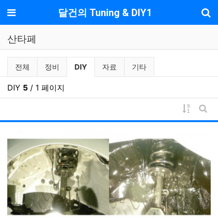
기
메뉴
달건의 Tuning & DIY1
산타페
산타페 분류 목록
현재 분류
전체
정비
DIY
자료
기타
DIY
5
/ 1 페이지
게시물 
게시