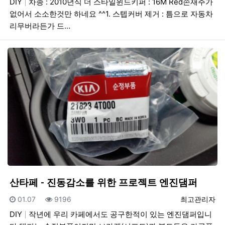
DIY
차종 : 2010년식 더 스타일윈드키퍼 : 16M Red손재주가
없어서 소소한것만 하네요 ^^1. 스텝커버 제거 : 틈으로 자동차
리무버라든가 드…
산타페 - 진동감소를 위한 프로젝트 엔진댐퍼
등록일
조회
등록자
01.07
9196
최고관리자
DIY
작년에 우리 카페에서도 공구한적이 있는 엔진댐퍼입니