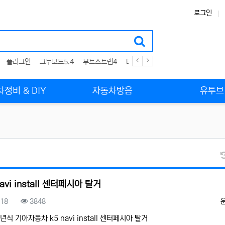
로그인
플러그인
그누보드5.4
부트스트랩4
테마
스킨
위젯
애드온
정비 & DIY
자동차방음
유투브
navi install 센터페시아 탈거
록일
조회
.18
3848
5년식 기아자동차 k5 navi install 센터페시아 탈거