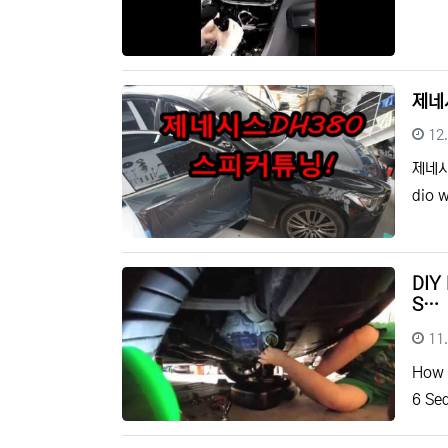
제네
등
12
제네시
dio 
DIY 
S…
등
11
How t
6 Se