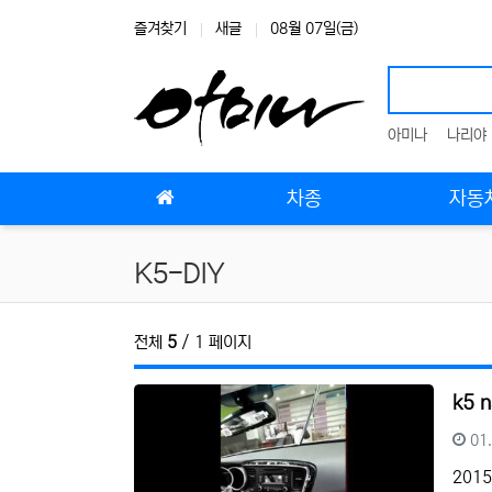
상단 네비
즐겨찾기
새글
08월 07일(금)
아미나
나리야
메인 메뉴
차종
자동차
K5-DIY
전체
5
/ 1 페이지
k5 
등
01
201