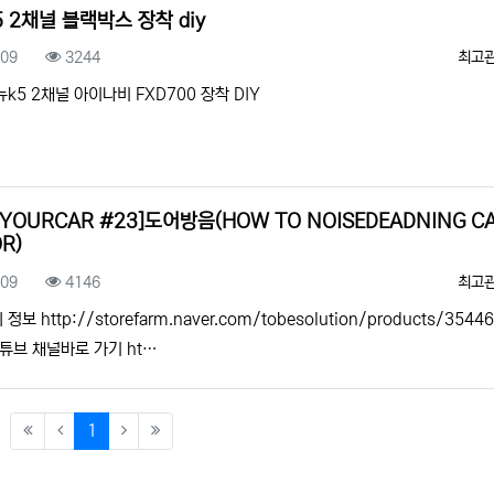
 2채널 블랙박스 장착 diy
록일
조회
등록
.09
3244
최고
뉴k5 2채널 아이나비 FXD700 장착 DIY
YYOURCAR #23]도어방음(HOW TO NOISEDEADNING C
R)
록일
조회
등록
.09
4146
최고
정보 http://storefarm.naver.com/tobesolution/products/3544
유튜브 채널바로 가기 ht…
(current)
1