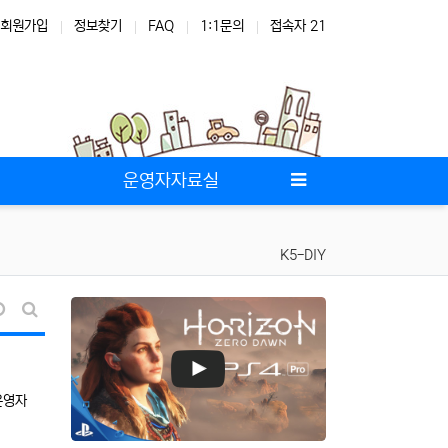
회원가입
정보찾기
FAQ
1:1문의
접속자 21
운영자자료실
K5-DIY
날짜순 정렬
게시판 검색
등록자
운영자