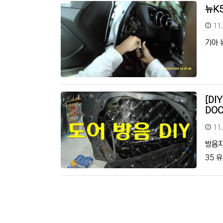
뉴K5
등
11
기아 
[DI
DOO
등
11
방음지 
35 