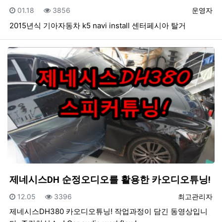
등록일
조회
등록자
01.18
3856
운영자
2015년식 기아자동차 k5 navi install 센터페시아 탈거
제네시스DH 순정오디오를 활용한 카오디오튜닝!
등록일
조회
등록자
12.05
3396
최고관리자
제네시스DH380 카오디오튜닝! 작업과정이 담긴 동영상입니