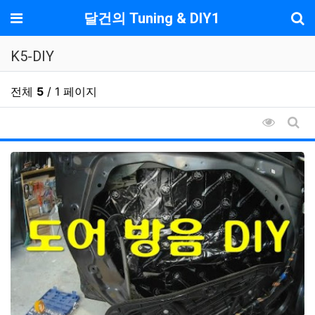
기
메뉴
달건의 Tuning & DIY1
K5-DIY
전체
5
/ 1 페이지
조회순 
게시