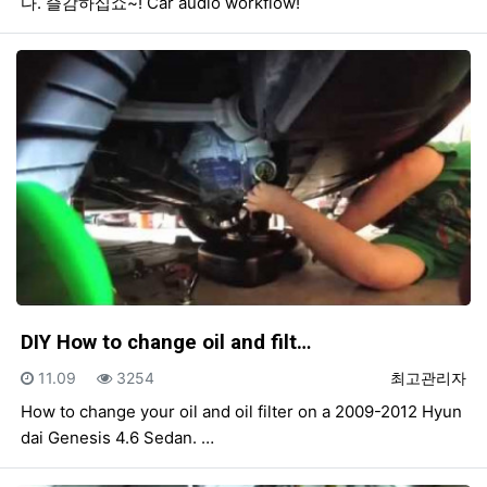
다. 즐감하십쇼~! Car audio workflow!
DIY How to change oil and filt…
등록일
조회
등록자
11.09
3254
최고관리자
How to change your oil and oil filter on a 2009-2012 Hyun
dai Genesis 4.6 Sedan. …