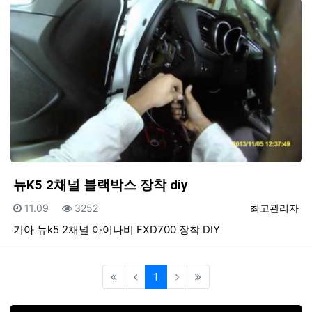
뉴K5 2채널 블랙박스 장착 diy
등록일
조회
등록자
11.09
3252
최고관리자
기아 뉴k5 2채널 아이나비 FXD700 장착 DIY
(current)
1